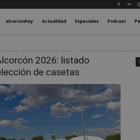
y.com
alcorconhoy
Actualidad
Especiales
Podcast
Pe
provisional y orden de elección de casetas
Fiestas Patronales de Alcorcón 20
Alcorcón 2026: listado
elección de casetas