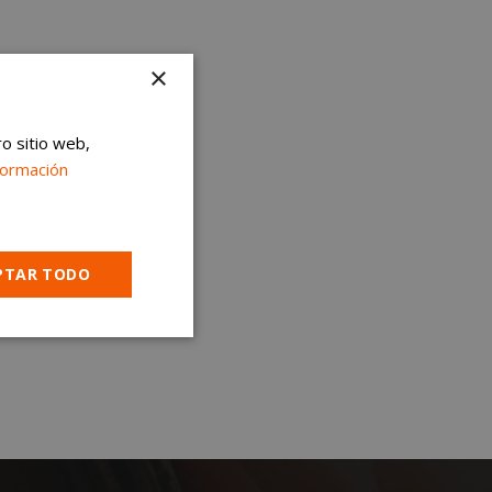
×
ro sitio web,
formación
PTAR TODO
Cookies no
clasificadas