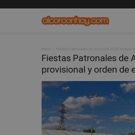
alcorconho
Inicio
Fiestas Patronales de Alcorcón 2026: listado 
Fiestas Patronales de 
provisional y orden de 