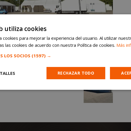
b utiliza cookies
 cookies para mejorar la experiencia del usuario. Al utilizar nuest
s las cookies de acuerdo con nuestra Política de cookies.
Más in
S LOS SOCIOS
(1597) →
TALLES
RECHAZAR TODO
ACE
Cookies de
Cookies de
Cookies de
e
rendimiento
preferencias
funcionalidad