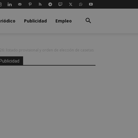
riódico
Publicidad
Empleo
26: listado provisional y orden de elección de casetas
Publicidad