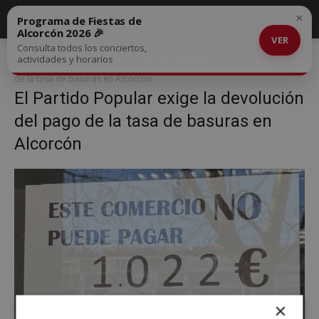
×
Programa de Fiestas de
Alcorcón 2026 🎉
VER
Consulta todos los conciertos,
Inicio
El Partido Popular exige la devolución del pago de la tasa de
actividades y horarios
basuras en Alcorcón
El Partido Popular exige la devolución del pago
de la tasa de basuras en Alcorcón
El Partido Popular exige la devolución
del pago de la tasa de basuras en
Alcorcón
×