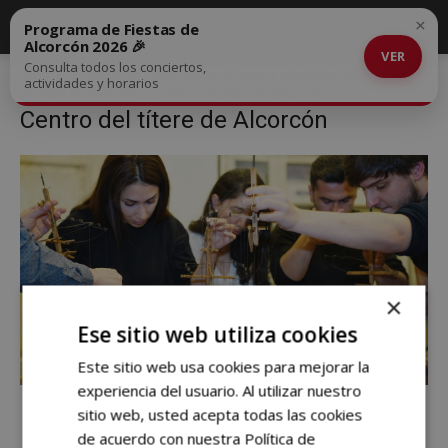
×
Programa de Fiestas de
Alcorcón 2026 🎉
VER
Consulta todos los conciertos,
Inicio
El Centro del Títere, datos del paro y actualidad de Alcorcón:
actividades y horarios
podcast alcorconhoy
Centro del títere de Alcorcón
Centro del títere de Alcorcón
×
Ese sitio web utiliza cookies
Este sitio web usa cookies para mejorar la
experiencia del usuario. Al utilizar nuestro
sitio web, usted acepta todas las cookies
de acuerdo con nuestra Política de