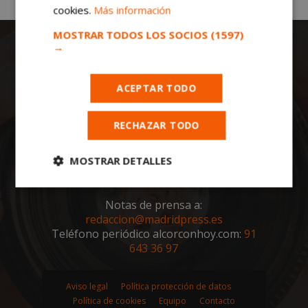
cookies.
Más información
MOSTRAR TODOS LOS SOCIOS
(1597)
→
ACEPTAR TODO
RECHAZAR TODO
Todas las noticias de Alcorcón en
alcorconhoy.com
. Mantente informado de
toda la actualidad, noticias, eventos, ocio y
MOSTRAR DETALLES
deportes de tu ciudad. ¡Síguenos!
Cookies
Cookies de
estrictamente
rendimiento
Notas de prensa a:
necesarias
redaccion@madridpress.es
Teléfono periódico alcorconhoy.com:
91
643 36 97
Cookies de
Cookies de
preferencias
funcionalidad
Aviso legal
Política protección de datos
Política de cookies
Equipo
Contacto