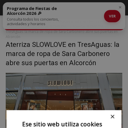
×
Programa de Fiestas de
Alcorcón 2026 🎉
VER
Consulta todos los conciertos,
Inicio
El Centro Comercial TresAguas amplía su oferta comercial en
actividades y horarios
Alcorcón con la llegada de SLOWLOVE
Aterriza SLOWLOVE en
TresAguas: la marca de ropa de Sara Carbonero abre sus puertas en
Alcorcón
Aterriza SLOWLOVE en TresAguas: la
marca de ropa de Sara Carbonero
abre sus puertas en Alcorcón
×
Ese sitio web utiliza cookies