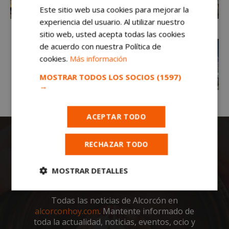
Este sitio web usa cookies para mejorar la
experiencia del usuario. Al utilizar nuestro
sitio web, usted acepta todas las cookies
de acuerdo con nuestra Política de
cookies.
Más información
MOSTRAR TODOS LOS SOCIOS
(1597)
→
ACEPTAR TODO
RECHAZAR TODO
MOSTRAR DETALLES
Cookies
Cookies de
Todas las noticias de Alcorcón en
estrictamente
rendimiento
necesarias
alcorconhoy.com
. Mantente informado de
toda la actualidad, noticias, eventos, ocio y