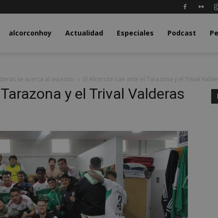
y.com
alcorconhoy
Actualidad
Especiales
Podcast
Pe
alderas se acerca al ascenso
El Alcorcón cae ante el Tarazona y el Trival Vald
 Tarazona y el Trival Valderas