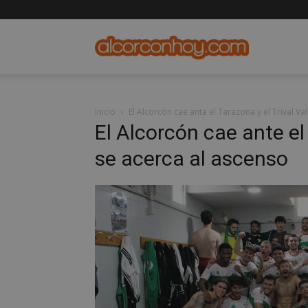
alcorconho
Inicio
El Alcorcón cae ante el Tarazona y el Trival V
El Alcorcón cae ante el
se acerca al ascenso