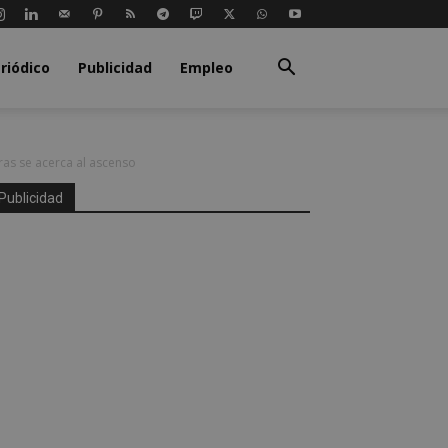
riódico
Publicidad
Empleo
eras se acerca al ascenso
Publicidad