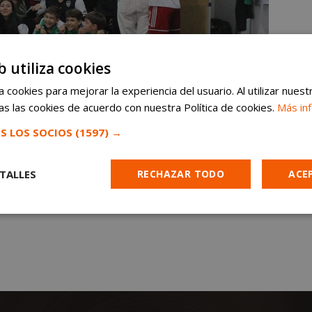
b utiliza cookies
 cookies para mejorar la experiencia del usuario. Al utilizar nuest
s las cookies de acuerdo con nuestra Política de cookies.
Más in
S LOS SOCIOS
(1597) →
TALLES
RECHAZAR TODO
ACE
Cookies de
Cookies de
Cookies de
e
rendimiento
preferencias
funcionalidad