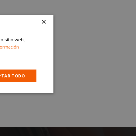
×
ro sitio web,
formación
PTAR TODO
Cookies no
clasificadas