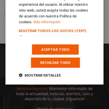
experiencia del usuario. Al utilizar nuestro
sitio web, usted acepta todas las cookies
de acuerdo con nuestra Política de
cookies.
Más información
MOSTRAR TODOS LOS SOCIOS
(1597)
→
ACEPTAR TODO
RECHAZAR TODO
MOSTRAR DETALLES
Todas las noticias de Alcorcón en
Cookies
Cookies de
alcorconhoy.com
. Mantente informado de
estrictamente
rendimiento
necesarias
toda la actualidad, noticias, eventos, ocio y
deportes de tu ciudad. ¡Síguenos!
Notas de prensa a: