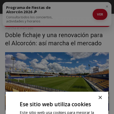
×
Programa de Fiestas de
Alcorcón 2026 🎉
VER
Consulta todos los conciertos,
Inicio
Doble fichaje y una renovación para el Alcorcón: así marcha el
actividades y horarios
mercado
Doble fichaje y una renovación para el Alcorcón: así
marcha el mercado
Doble fichaje y una renovación para
el Alcorcón: así marcha el mercado
×
Ese sitio web utiliza cookies
Este sitio web usa cookies para mejorar la