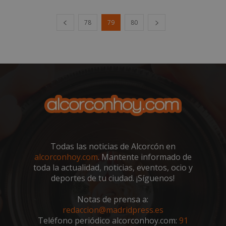
78
79
80
CookieScriptConsent
4 semanas 
CookieScript
días
alcorconhoy.com
Todas las noticias de Alcorcón en
alcorconhoy.com
. Mantente informado de
toda la actualidad, noticias, eventos, ocio y
deportes de tu ciudad. ¡Síguenos!
Notas de prensa a:
redaccion@madridpress.es
Teléfono periódico alcorconhoy.com:
91