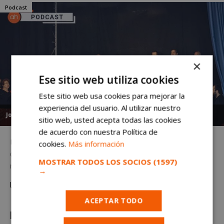
Podcast
×
Ese sitio web utiliza cookies
Este sitio web usa cookies para mejorar la
experiencia del usuario. Al utilizar nuestro
Jorge Quiroga
-
viernes, 13 de enero de 2023
sitio web, usted acepta todas las cookies
de acuerdo con nuestra Política de
Escucha el podcast de hoy con toda la actualidad informativa
cookies.
Más información
de tu ciudad. Podcast alcorconhoy · 13/01/2023 Estas son las
MOSTRAR TODOS LOS SOCIOS
(1597)
noticias de hoy viernes 13...
→
Leer más
ACEPTAR TODO
Podcast alcorconhoy – 12/01/2023