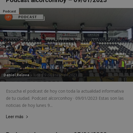
Podcast alcorconhoy – 09/01/2023
Podcast
sp_landing
23 horas 59
Spotify Inc.
minutos
.spotify.com
Daniel Relova
-
lunes, 9 de enero de 2023
Escucha el podcast de hoy con toda la actualidad informativa
VISITOR_PRIVACY_METADATA
5 meses 4
YouTube
de tu ciudad. Podcast alcorconhoy · 09/01/2023 Estas son las
semanas
.youtube.com
noticias de hoy lunes 9...
Leer más