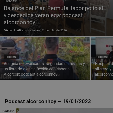
PODCAST
Balance del Plan Permuta, labor policial
y despedida veraniega: podcast
alcorconhoy
Víctor R. Alfaro
-
viernes, 31 de julio de 2026
PODCAST
PODCAST
Acogida de evacuados, seguridad en fiestas y
Hospital d
un libro de ciencia ficción con sabor a
alfarero y
Alcorcón: podcast alcorconhoy
alcorconh
Podcast alcorconhoy – 19/01/2023
Podcast