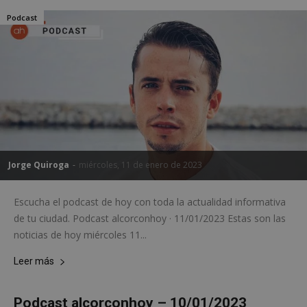
Cookies de rendimiento
Podcast
Cookies de preferencias
Cookies de funcionalidad
Cookies no clasificadas
Las cookies estrictamente necesarias permiten la
funcionalidad principal del sitio web, como el
inicio de sesión de usuario y la gestión de cuentas.
El sitio web no se puede utilizar correctamente sin
las cookies estrictamente necesarias.
Proveedor
/
Jorge Quiroga
-
miércoles, 11 de enero de 2023
Nombre
Vencimient
Dominio
PHPSESSID
Sesión
PHP.net
Escucha el podcast de hoy con toda la actualidad informativa
alcorconhoy.com
de tu ciudad. Podcast alcorconhoy · 11/01/2023 Estas son las
noticias de hoy miércoles 11...
Leer más
Podcast alcorconhoy – 10/01/2023