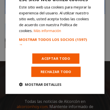
Este sitio web usa cookies para mejorar la
experiencia del usuario. Al utilizar nuestro
sitio web, usted acepta todas las cookies
de acuerdo con nuestra Política de
cookies.
Más información
MOSTRAR TODOS LOS SOCIOS
(1597)
→
ACEPTAR TODO
RECHAZAR TODO
MOSTRAR DETALLES
Cookies
Cookies de
estrictamente
rendimiento
Todas las noticias de Alcorcón en
necesarias
alcorconhoy.com
. Mantente informado de