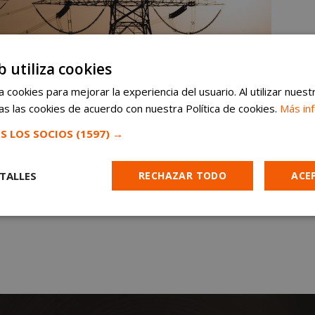
b utiliza cookies
 cookies para mejorar la experiencia del usuario. Al utilizar nuest
s las cookies de acuerdo con nuestra Política de cookies.
Más in
S LOS SOCIOS
(1597) →
TALLES
RECHAZAR TODO
ACE
Cookies de
Cookies de
Cookies de
e
rendimiento
preferencias
funcionalidad