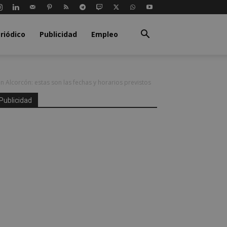
riódico
Publicidad
Empleo
 Alcorcón: estas son las fechas y horarios previstos
Publicidad