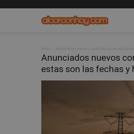
alcorconho
Inicio
Anunciados nuevos cortes de luz en Alcorcón: 
Anunciados nuevos cort
estas son las fechas y 