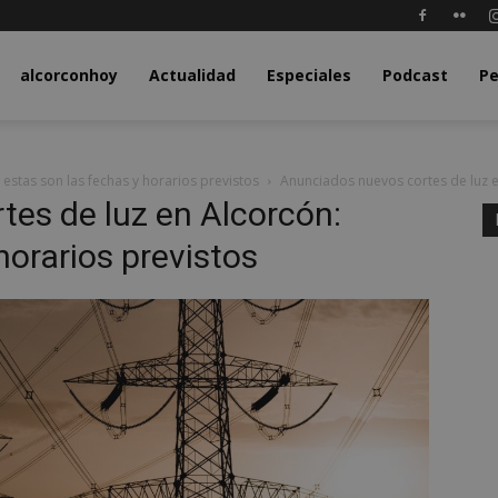
y.com
alcorconhoy
Actualidad
Especiales
Podcast
Pe
estas son las fechas y horarios previstos
Anunciados nuevos cortes de luz en
es de luz en Alcorcón:
horarios previstos