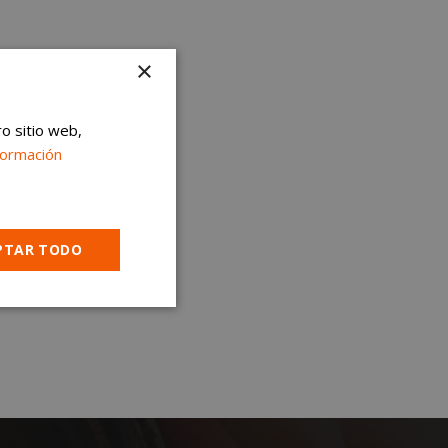
×
ro sitio web,
formación
PTAR TODO
Cookies no
clasificadas