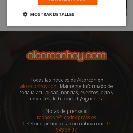
MOSTRAR DETALLES
Cookies
Cookies de
estrictamente
rendimiento
necesarias
Cookies de
Cookies de
preferencias
funcionalidad
Todas las noticias de Alcorcón en
alcorconhoy.com
. Mantente informado de
Cookies no clasificadas
toda la actualidad, noticias, eventos, ocio y
deportes de tu ciudad. ¡Síguenos!
Notas de prensa a:
redaccion@madridpress.es
Teléfono periódico alcorconhoy.com:
91
Cookies estrictamente necesarias
643 36 97